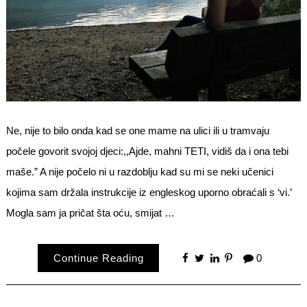
Ne, nije to bilo onda kad se one mame na ulici ili u tramvaju
počele govorit svojoj djeci:,,Ajde, mahni TETI, vidiš da i ona tebi
maše.” A nije počelo ni u razdoblju kad su mi se neki učenici
kojima sam držala instrukcije iz engleskog uporno obraćali s ‘vi.’
Mogla sam ja pričat šta oću, smijat …
Continue Reading
0