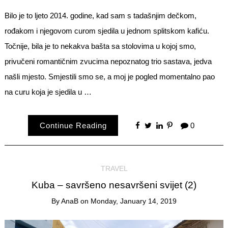
Bilo je to ljeto 2014. godine, kad sam s tadašnjim dečkom,
rođakom i njegovom curom sjedila u jednom splitskom kafiću.
Točnije, bila je to nekakva bašta sa stolovima u kojoj smo,
privučeni romantičnim zvucima nepoznatog trio sastava, jedva
našli mjesto. Smjestili smo se, a moj je pogled momentalno pao
na curu koja je sjedila u …
Continue Reading
0
TRAVEL
Kuba – savršeno nesavršeni svijet (2)
By
AnaB
on
Monday, January 14, 2019