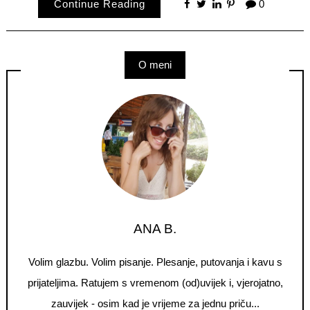
Continue Reading
0
O meni
ANA B.
Volim glazbu. Volim pisanje. Plesanje, putovanja i kavu s
prijateljima. Ratujem s vremenom (od)uvijek i, vjerojatno,
zauvijek - osim kad je vrijeme za jednu priču...