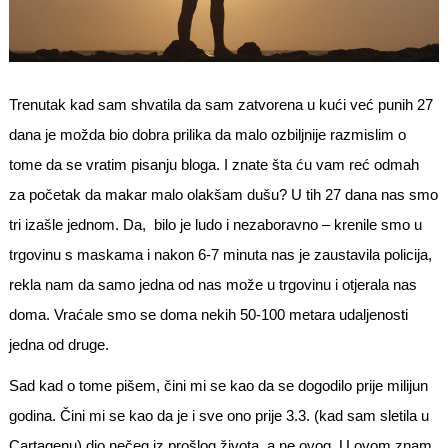
Trenutak kad sam shvatila da sam zatvorena u kući već punih 27
dana je možda bio dobra prilika da malo ozbiljnije razmislim o
tome da se vratim pisanju bloga. I znate šta ću vam reć odmah
za početak da makar malo olakšam dušu? U tih 27 dana nas smo
tri izašle jednom. Da, bilo je ludo i nezaboravno – krenile smo u
trgovinu s maskama i nakon 6-7 minuta nas je zaustavila policija,
rekla nam da samo jedna od nas može u trgovinu i otjerala nas
doma. Vraćale smo se doma nekih 50-100 metara udaljenosti
jedna od druge.
Sad kad o tome pišem, čini mi se kao da se dogodilo prije milijun
godina. Čini mi se kao da je i sve ono prije 3.3. (kad sam sletila u
Cartagenu) dio nečeg iz prošlog života, a ne ovog. U ovom znam