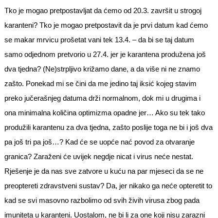
Tko je mogao pretpostavljat da ćemo od 20.3. završit u strogoj
karanteni? Tko je mogao pretpostavit da je prvi datum kad ćemo
se makar mrvicu prošetat vani tek 13.4. – da bi se taj datum
samo odjednom pretvorio u 27.4. jer je karantena produžena još
dva tjedna? (Ne)strpljivo križamo dane, a da više ni ne znamo
zašto. Ponekad mi se čini da me jedino taj iksić kojeg stavim
preko jučerašnjeg datuma drži normalnom, dok mi u drugima i
ona minimalna količina optimizma opadne jer… Ako su tek tako
produžili karantenu za dva tjedna, zašto poslije toga ne bi i još dva
pa još tri pa još…? Kad će se uopće nać povod za otvaranje
granica? Zaraženi će uvijek negdje nicat i virus neće nestat.
Rješenje je da nas sve zatvore u kuću na par mjeseci da se ne
preoptereti zdravstveni sustav? Da, jer nikako ga neće opteretit to
kad se svi masovno razbolimo od svih živih virusa zbog pada
imuniteta u karanteni. Uostalom, ne bi li za one koji nisu zarazni