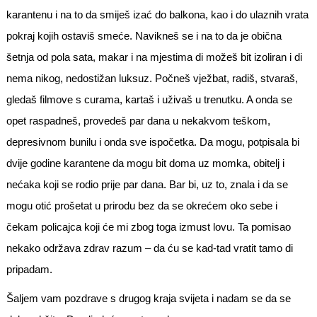
karantenu i na to da smiješ izać do balkona, kao i do ulaznih vrata
pokraj kojih ostaviš smeće. Navikneš se i na to da je obična
šetnja od pola sata, makar i na mjestima di možeš bit izoliran i di
nema nikog, nedostižan luksuz. Počneš vježbat, radiš, stvaraš,
gledaš filmove s curama, kartaš i uživaš u trenutku. A onda se
opet raspadneš, provedeš par dana u nekakvom teškom,
depresivnom bunilu i onda sve ispočetka. Da mogu, potpisala bi
dvije godine karantene da mogu bit doma uz momka, obitelj i
nećaka koji se rodio prije par dana. Bar bi, uz to, znala i da se
mogu otić prošetat u prirodu bez da se okrećem oko sebe i
čekam policajca koji će mi zbog toga izmust lovu. Ta pomisao
nekako održava zdrav razum – da ću se kad-tad vratit tamo di
pripadam.
Šaljem vam pozdrave s drugog kraja svijeta i nadam se da se