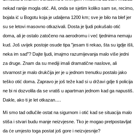
nekad ranije mogla otić. Ali, onda se sjetim koliko sam se, recimo,
bojala ić u Bogotu koja je udaljena 1200 km; sve je bilo na blef jer
su se letovi masovno otkazivali. Dosta je ljudi pokušalo otić
doma, ali je ostalo zatočeno na aerodromu i već tjednima nemaju
kud. Još uvijek postoje osude tipa ”jesam ti rekao, šta su igdje išli,
neka im sad”? Dajte ljudi, imajmo razumijevanja malo više jedni
za druge. Znam da su mediji imali dramatične naslove, ali
stvarnost je malo drukčija jer je u jednom trenutku postalo jako
teško otić doma. Zapravo je još teže kad si u državi gdje ti policija
ne bi ni dozvolila da se vratiš u apartman jednom kad ga napustiš.
Dakle, ako ti je let otkazan….
Mi smo tad odlučile ostat na sigurnom i otić kad se situacija malo
stiša i stvari budu manje neizvjesne. Tko je mogao pretpostavljat
da će umjesto toga postat još gore i neizvjesnije?