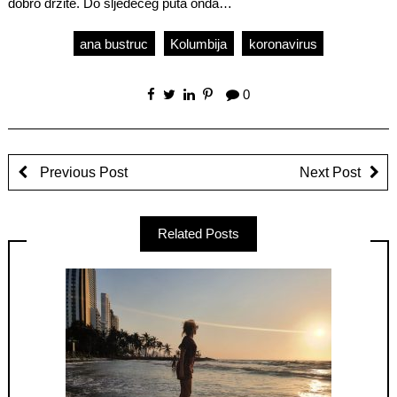
dobro držite. Do sljedećeg puta onda…
ana bustruc
Kolumbija
koronavirus
0
Previous Post
Next Post
Related Posts