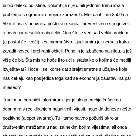
bi bio daleko od istine. Kolumbija nije u niti jednom trenu imala
problema s ogromnim brojem zaraženih. Možda ih ima 3500 na
50 milijuna stanovnika pošto su reagirali preventivno i strogo već
s prvih par desetaka oboljelih. Ono što je već sad veliki problem
(a postat će i veći), jest siromaštvo. Ljudi umiru jer nemaju kako
zaradit novce i prehranit obitelj. Puno ih je izbačeno na ulicu, a još
više će bit. Šta mislite hoće li to ući u statistike o kojima će mediji
izvještavat? Hoće li se ikome dat zbrajat smrtne slučajeve koje
nas čekaju kao posljedica toga kad se ekonomija zaustavi na par
mjeseci?
Trudim se ograničit informiranje jer je uloga medija češće da
deprimira s recikliranjem negativnih vijesti, nego da donese nešto
pozitivno (a opet stvarno). Tu i tamo naivno požuriš skrolat
društvenim mrežama u nadi za nekim boljim vijestima, ali onda