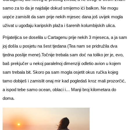
samo za to da je najdalje dokud smijemo ići balkon. Ne mogu
uopće zamislit da sam prije nekih mjesec dana još uvijek mogla
uživat u ugođaju karipskih plaža i šarenih kolumbijskih ulica.
Prijateljica se doselila u Cartagenu prije nekih 3 mjeseca, a ja sam
joj došla u posjetu na šest tjedana (Tea nam se pridružila dva
tjedna poslije mene).Točnije trebala sam doć na toliko jer je, evo,
baš prekjučer u nekoj paralelnoj dimenziji odletio avion u kojem
sam trebala bit. Skoro pa sam mogla osjetit okus ručka kojeg
tamo dobiješ i zamislit onaj mir kad pogledaš kroz mali prozorčić,
a ispod tebe samo ocean, oblaci i… Manji broj kilometara do
doma.