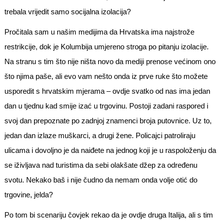
trebala vrijedit samo socijalna izolacija?
Pročitala sam u našim medijima da Hrvatska ima najstrože
restrikcije, dok je Kolumbija umjereno stroga po pitanju izolacije.
Na stranu s tim što nije ništa novo da mediji prenose većinom ono
što njima paše, ali evo vam nešto onda iz prve ruke što možete
usporedit s hrvatskim mjerama – ovdje svatko od nas ima jedan
dan u tjednu kad smije izać u trgovinu. Postoji zadani raspored i
svoj dan prepoznate po zadnjoj znamenci broja putovnice. Uz to,
jedan dan izlaze muškarci, a drugi žene. Policajci patroliraju
ulicama i dovoljno je da naiđete na jednog koji je u raspoloženju da
se iživljava nad turistima da sebi olakšate džep za određenu
svotu. Nekako baš i nije čudno da nemam onda volje otić do
trgovine, jelda?
Po tom bi scenariju čovjek rekao da je ovdje druga Italija, ali s tim