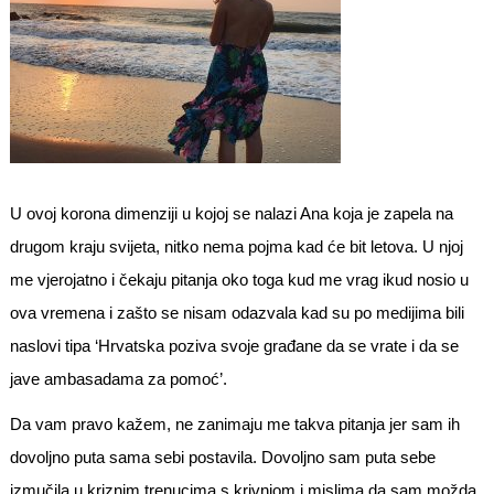
U ovoj korona dimenziji u kojoj se nalazi Ana koja je zapela na
drugom kraju svijeta, nitko nema pojma kad će bit letova. U njoj
me vjerojatno i čekaju pitanja oko toga kud me vrag ikud nosio u
ova vremena i zašto se nisam odazvala kad su po medijima bili
naslovi tipa ‘Hrvatska poziva svoje građane da se vrate i da se
jave ambasadama za pomoć’.
Da vam pravo kažem, ne zanimaju me takva pitanja jer sam ih
dovoljno puta sama sebi postavila. Dovoljno sam puta sebe
izmučila u kriznim trenucima s krivnjom i mislima da sam možda