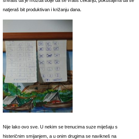
shvatiš da je možda bolje da se vratiš čekanju, pokušajima da se
natjeraš bit produktivan i križanju dana.
Nije lako ovo sve. U nekim se trenucima suze miješaju s
histeričnim smijanjem, a u onim drugima se navikneš na