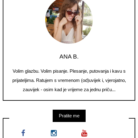
ANA B.
Volim glazbu. Volim pisanje. Plesanje, putovanja i kavu s
prijateljima. Ratujem s vremenom (od)uvijek i, vjerojatno,
zauvijek - osim kad je vrijeme za jednu priču...
Pratite me