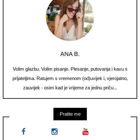
ANA B.
Volim glazbu. Volim pisanje. Plesanje, putovanja i kavu s
prijateljima. Ratujem s vremenom (od)uvijek i, vjerojatno,
zauvijek - osim kad je vrijeme za jednu priču...
Pratite me