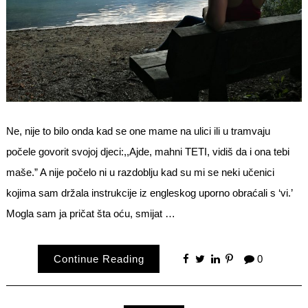
Ne, nije to bilo onda kad se one mame na ulici ili u tramvaju
počele govorit svojoj djeci:,,Ajde, mahni TETI, vidiš da i ona tebi
maše.” A nije počelo ni u razdoblju kad su mi se neki učenici
kojima sam držala instrukcije iz engleskog uporno obraćali s ‘vi.’
Mogla sam ja pričat šta oću, smijat …
Continue Reading
0