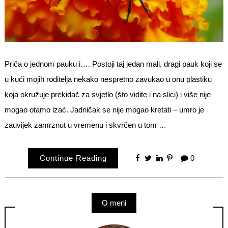
Priča o jednom pauku i…. Postoji taj jedan mali, dragi pauk koji se
u kući mojih roditelja nekako nespretno zavukao u onu plastiku
koja okružuje prekidač za svjetlo (što vidite i na slici) i više nije
mogao otamo izać. Jadničak se nije mogao kretati – umro je
zauvijek zamrznut u vremenu i skvrčen u tom …
Continue Reading
0
O meni