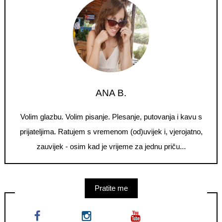
ANA B.
Volim glazbu. Volim pisanje. Plesanje, putovanja i kavu s
prijateljima. Ratujem s vremenom (od)uvijek i, vjerojatno,
zauvijek - osim kad je vrijeme za jednu priču...
Pratite me