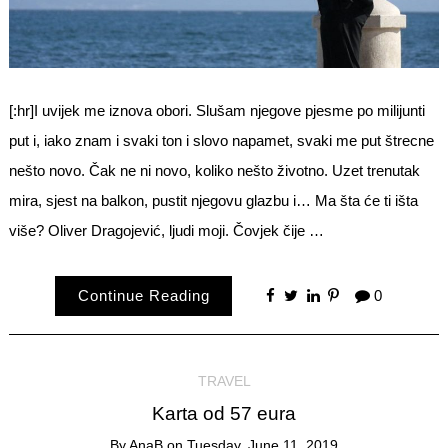
[:hr]I uvijek me iznova obori. Slušam njegove pjesme po milijunti
put i, iako znam i svaki ton i slovo napamet, svaki me put štrecne
nešto novo. Čak ne ni novo, koliko nešto životno. Uzet trenutak
mira, sjest na balkon, pustit njegovu glazbu i… Ma šta će ti išta
više? Oliver Dragojević, ljudi moji. Čovjek čije …
Continue Reading
0
TRAVEL
Karta od 57 eura
By
AnaB
on
Tuesday, June 11, 2019