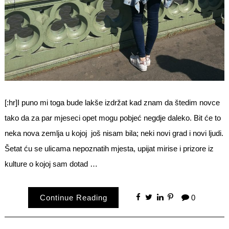
[:hr]I puno mi toga bude lakše izdržat kad znam da štedim novce
tako da za par mjeseci opet mogu pobjeć negdje daleko. Bit će to
neka nova zemlja u kojoj još nisam bila; neki novi grad i novi ljudi.
Šetat ću se ulicama nepoznatih mjesta, upijat mirise i prizore iz
kulture o kojoj sam dotad …
Continue Reading
0