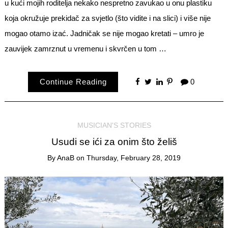
u kući mojih roditelja nekako nespretno zavukao u onu plastiku
koja okružuje prekidač za svjetlo (što vidite i na slici) i više nije
mogao otamo izać. Jadničak se nije mogao kretati – umro je
zauvijek zamrznut u vremenu i skvrčen u tom …
Continue Reading
0
MUSICIAN'S STORIES
Usudi se ići za onim što želiš
By
AnaB
on
Thursday, February 28, 2019