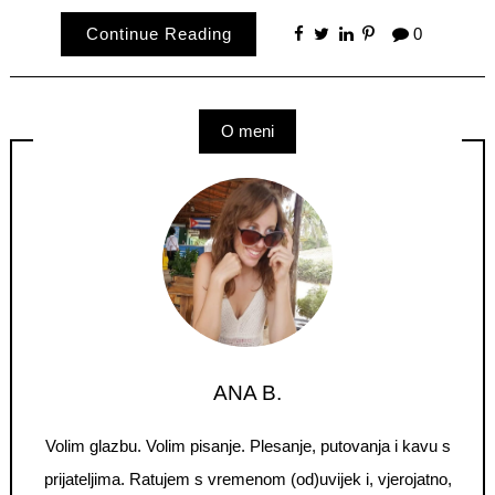
Continue Reading
0
O meni
ANA B.
Volim glazbu. Volim pisanje. Plesanje, putovanja i kavu s
prijateljima. Ratujem s vremenom (od)uvijek i, vjerojatno,