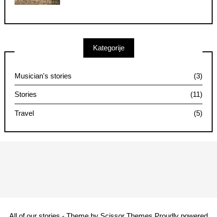
Kategorije
Musician's stories
(3)
Stories
(11)
Travel
(5)
All of our stories - Theme by
Scissor Themes
Proudly powered