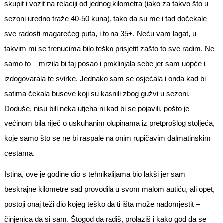
skupit i vozit na relaciji od jednog kilometra (iako za takvo što u
sezoni uredno traže 40-50 kuna), tako da su me i tad dočekale
sve radosti magarećeg puta, i to na 35+. Neću vam lagat, u
takvim mi se trenucima bilo teško prisjetit zašto to sve radim. Ne
samo to – mrzila bi taj posao i proklinjala sebe jer sam uopće i
izdogovarala te svirke. Jednako sam se osjećala i onda kad bi
satima čekala buseve koji su kasnili zbog gužvi u sezoni.
Doduše, nisu bili neka utjeha ni kad bi se pojavili, pošto je
većinom bila riječ o uskuhanim olupinama iz pretprošlog stoljeća,
koje samo što se ne bi raspale na onim rupičavim dalmatinskim
cestama.
Istina, ove je godine dio s tehnikalijama bio lakši jer sam
beskrajne kilometre sad provodila u svom malom autiću, ali opet,
postoji onaj teži dio kojeg teško da ti išta može nadomjestit –
činjenica da si sam. Štogod da radiš, prolaziš i kako god da se