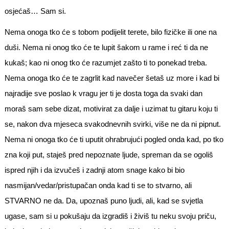
osjećaš… Sam si.
Nema onoga tko će s tobom podijelit terete, bilo fizičke ili one na
duši. Nema ni onog tko će te lupit šakom u rame i reć ti da ne
kukaš; kao ni onog tko će razumjet zašto ti to ponekad treba.
Nema onoga tko će te zagrlit kad navečer šetaš uz more i kad bi
najradije sve poslao k vragu jer ti je dosta toga da svaki dan
moraš sam sebe dizat, motivirat za dalje i uzimat tu gitaru koju ti
se, nakon dva mjeseca svakodnevnih svirki, više ne da ni pipnut.
Nema ni onoga tko će ti uputit ohrabrujući pogled onda kad, po tko
zna koji put, staješ pred nepoznate ljude, spreman da se ogoliš
ispred njih i da izvučeš i zadnji atom snage kako bi bio
nasmijan/vedar/pristupačan onda kad ti se to stvarno, ali
STVARNO ne da. Da, upoznaš puno ljudi, ali, kad se svjetla
ugase, sam si u pokušaju da izgradiš i živiš tu neku svoju priču,