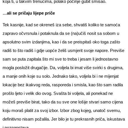
koja ti, u takvim trenucima, polako počinje gubit smisao.
…ali se pričaju lijepe priče
Tek kasnije, kad se okreneš iza sebe, shvatiš koliko te samoća
zapravo očvrsnula i potaknula da se (na)učiš nosit sa sobom u
apsolutno svim izdanjima, kao i da se preispitaš oko toga zašto
radiš to što radiš i gdje uopće želiš usmjerit svoje napore. Previše
sam se puta zapitala što mi sve to treba i jesam li jednostavno
mogla posložit drugačije. Da, voljela bi imat više svirki s drugima,
a manje onih koje su solo. Jednako tako, voljela bi i ne mijenjat
lokacije bez ikakvog reda, rasporeda i smisla, kao što sam radila
prošlo ljeto i velik dio ovog. Svašta bi voljela, ali ponekad ne
možeš previše birat, tako da su sve one lošije stvari samo cijena
koju moraš platit za svoj izbor. Izbor zbog kojeg, unatoč svemu,
definitivno nisam požalila. Jer bilo je tu prekrasnih priča, iskustava
i poznanstava.