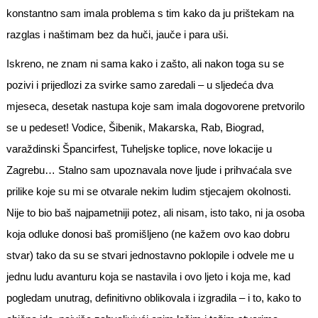
konstantno sam imala problema s tim kako da ju prištekam na
razglas i naštimam bez da huči, jauče i para uši.
Iskreno, ne znam ni sama kako i zašto, ali nakon toga su se
pozivi i prijedlozi za svirke samo zaredali – u sljedeća dva
mjeseca, desetak nastupa koje sam imala dogovorene pretvorilo
se u pedeset! Vodice, Šibenik, Makarska, Rab, Biograd,
varaždinski Špancirfest, Tuheljske toplice, nove lokacije u
Zagrebu… Stalno sam upoznavala nove ljude i prihvaćala sve
prilike koje su mi se otvarale nekim ludim stjecajem okolnosti.
Nije to bio baš najpametniji potez, ali nisam, isto tako, ni ja osoba
koja odluke donosi baš promišljeno (ne kažem ovo kao dobru
stvar) tako da su se stvari jednostavno poklopile i odvele me u
jednu ludu avanturu koja se nastavila i ovo ljeto i koja me, kad
pogledam unutrag, definitivno oblikovala i izgradila – i to, kako to