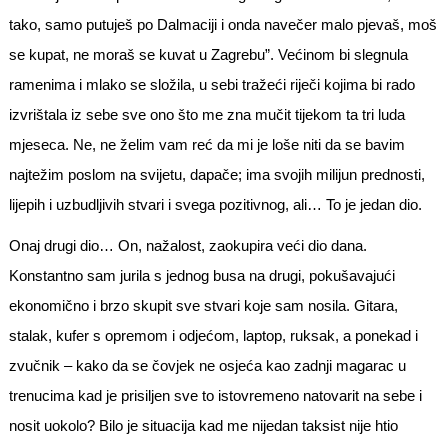
tako, samo putuješ po Dalmaciji i onda navečer malo pjevaš, moš
se kupat, ne moraš se kuvat u Zagrebu”. Većinom bi slegnula
ramenima i mlako se složila, u sebi tražeći riječi kojima bi rado
izvrištala iz sebe sve ono što me zna mučit tijekom ta tri luda
mjeseca. Ne, ne želim vam reć da mi je loše niti da se bavim
najtežim poslom na svijetu, dapače; ima svojih milijun prednosti,
lijepih i uzbudljivih stvari i svega pozitivnog, ali… To je jedan dio.
Onaj drugi dio… On, nažalost, zaokupira veći dio dana.
Konstantno sam jurila s jednog busa na drugi, pokušavajući
ekonomično i brzo skupit sve stvari koje sam nosila. Gitara,
stalak, kufer s opremom i odjećom, laptop, ruksak, a ponekad i
zvučnik – kako da se čovjek ne osjeća kao zadnji magarac u
trenucima kad je prisiljen sve to istovremeno natovarit na sebe i
nosit uokolo? Bilo je situacija kad me nijedan taksist nije htio