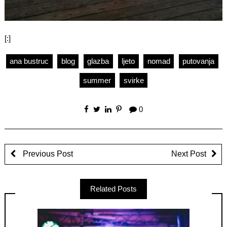
[:]
ana bustruc
blog
glazba
ljeto
nomad
putovanja
summer
svirke
0
Previous Post
Next Post
Related Posts