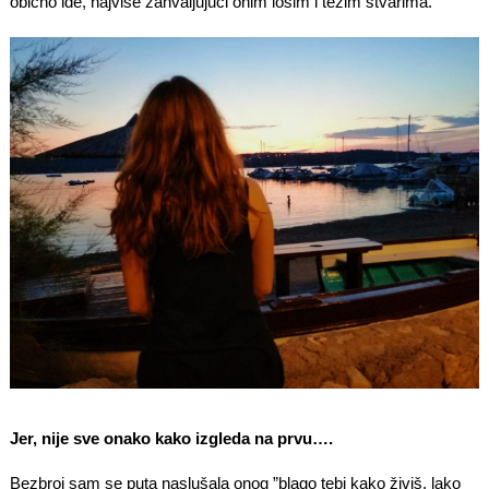
obično ide, najviše zahvaljujući onim lošim i težim stvarima.
Jer, nije sve onako kako izgleda na prvu….
Bezbroj sam se puta naslušala onog ”blago tebi kako živiš, lako