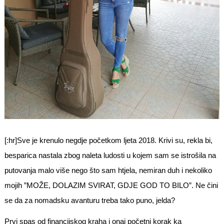
[:hr]Sve je krenulo negdje početkom ljeta 2018. Krivi su, rekla bi,
besparica nastala zbog naleta ludosti u kojem sam se istrošila na
putovanja malo više nego što sam htjela, nemiran duh i nekoliko
mojih ”MOŽE, DOLAZIM SVIRAT, GDJE GOD TO BILO”. Ne čini
se da za nomadsku avanturu treba tako puno, jelda?
Prvi spas od financijskog kraha i onaj početni korak ka