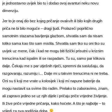
je jednostavno uvijek bio tu i dodao ovoj avanturi neku novu
dimenziju.
Jer to je onaj dio bez kojeg pričanje ovakvih ili bilo kojih drugih
priča ne bi bilo moguće – dragi ljudi. Prolazeći poprilično
samotnim stazama bavljenja glazbom, shvatila sam da nisam
toliko sama kao što sam mislila. Shvatila sam tko su oni tko su
uvijek uz mene, čak i kad ne mogu biti fizički prisutni u kriznim
trenucima kad ispalim ili se raspadam. Tu su, samo par klikova
dalje. Čekaju me s par utješnih riječi, spremni da saslušaju, da
razgovaraju, razumiju i… Dalje mi u takvim trenucima ni ne treba.
Oni su ti koji me vrate u kolosijek i koji mi napune baterije da
mogu nastavit sa svime što radim. Prelako to zaboravimo, znam,
ali zapravo jedino se uz njih dijele i pričaju priče vrijedne življenje.
Ili žive priče vrijedne pričanja, kako hoćete. A što je najbolje – to
vrijedi za sva godišnja doba.