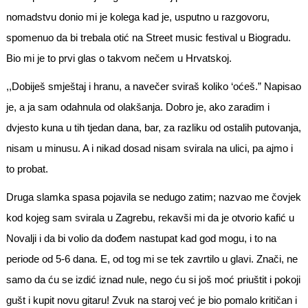
nomadstvu donio mi je kolega kad je, usputno u razgovoru,
spomenuo da bi trebala otić na Street music festival u Biogradu.
Bio mi je to prvi glas o takvom nečem u Hrvatskoj.
,,Dobiješ smještaj i hranu, a navečer sviraš koliko ‘oćeš.” Napisao
je, a ja sam odahnula od olakšanja. Dobro je, ako zaradim i
dvjesto kuna u tih tjedan dana, bar, za razliku od ostalih putovanja,
nisam u minusu. A i nikad dosad nisam svirala na ulici, pa ajmo i
to probat.
Druga slamka spasa pojavila se nedugo zatim; nazvao me čovjek
kod kojeg sam svirala u Zagrebu, rekavši mi da je otvorio kafić u
Novalji i da bi volio da dođem nastupat kad god mogu, i to na
periode od 5-6 dana. E, od tog mi se tek zavrtilo u glavi. Znači, ne
samo da ću se izdić iznad nule, nego ću si još moć priuštit i pokoji
gušt i kupit novu gitaru! Zvuk na staroj već je bio pomalo kritičan i